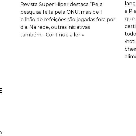
lanç
Revista Super Hiper destaca “Pela
a Pl
pesquisa feita pela ONU, mais de 1
que 
bilhão de refeições são jogadas fora por
cert
dia. Na rede, outras iniciativas
todo
também…
Continue a ler »
/not
chei
alim
E
a-