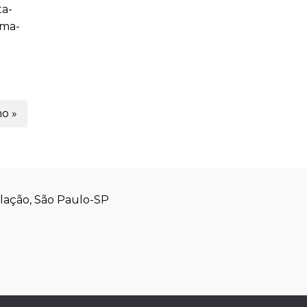
ta-
rma-
o »
olação, São Paulo-SP