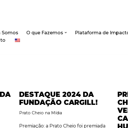
 Somos
O que Fazemos
Plataforma de Impact
to
IDA
DESTAQUE 2024 DA
PR
FUNDAÇÃO CARGILL!
CH
VE
Prato Cheio na Mídia
CA
HU
Premiação: a Prato Cheio foi premiada