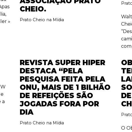
ASSOCIAÇÃO PRATO
Prat
 Apas
CHEIO.
ia,
Walt
Prato Cheio na Mídia
ler »
Chei
“Des
cami
comp
REVISTA SUPER HIPER
OB
DESTACA “PELA
TE
PESQUISA FEITA PELA
LA
ONU, MAIS DE 1 BILHÃO
SO
HOW
de
DE REFEIÇÕES SÃO
DE
 a
JOGADAS FORA POR
CH
DIA
Prat
Prato Cheio na Mídia
O Ob