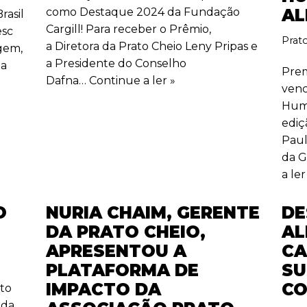
como Destaque 2024 da Fundação
AL
asil
Cargill! Para receber o Prêmio,
esc
Prat
a Diretora da Prato Cheio Leny Pripas e
gem,
a Presidente do Conselho
da
Prem
Dafna…
Continue a ler »
venc
Hum
ediç
Paul
da G
a ler
O
NURIA CHAIM, GERENTE
DE
DA PRATO CHEIO,
AL
APRESENTOU A
CA
PLATAFORMA DE
SU
IMPACTO DA
CO
ato
 da