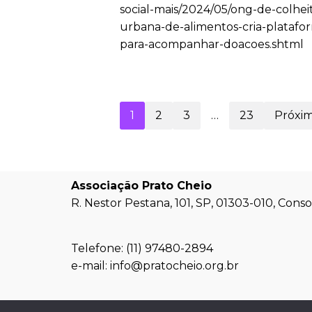
social-mais/2024/05/ong-de-colhei
urbana-de-alimentos-cria-platafo
para-acompanhar-doacoes.shtml
1
2
3
…
23
Próxim
Associação Prato Cheio
R. Nestor Pestana, 101, SP, 01303-010, Cons
Telefone: (11) 97480-2894
e-mail: info@pratocheio.org.br