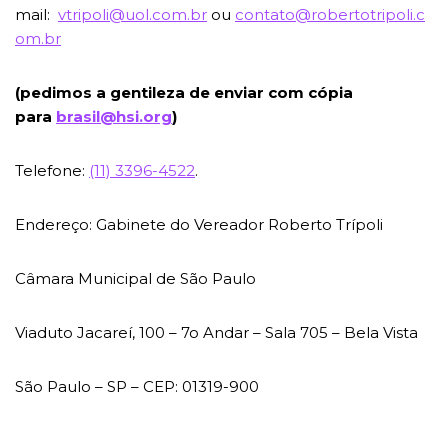
mail:
vtripoli@uol.com.br
ou
contato@robertotripoli.c
om.br
(pedimos a gentileza de enviar com cópia
para
brasil@hsi.org
)
Telefone:
(11) 3396-4522
.
Endereço: Gabinete do Vereador Roberto Trípoli
Câmara Municipal de São Paulo
Viaduto Jacareí, 100 – 7o Andar – Sala 705 – Bela Vista
São Paulo – SP – CEP: 01319-900