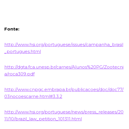
Fonte:
http://www.hsi.org/portuguese/issues/campanha_brasil
_portugues.html
http://dgta.fca.unesp.br/carnes/Alunos%20PG/Zootecni
a/roca309.pdf
http://www.cnpgc.embrapa.br/publicacoes/doc/doc77/
03nocoescarne.html#3.3.2
http://www.hsi.org/portuguese/news/press_releases/20
11/10/brazil_law_petition_101311.html