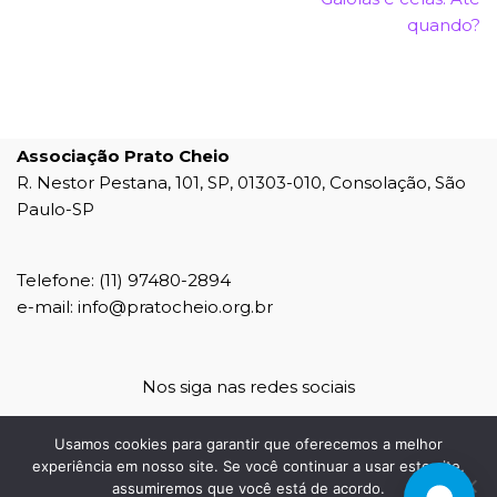
quando?
Associação Prato Cheio
R. Nestor Pestana, 101, SP, 01303-010, Consolação, São
Paulo-SP
Telefone: (11) 97480-2894
e-mail: info@pratocheio.org.br
Nos siga nas redes sociais
Usamos cookies para garantir que oferecemos a melhor
experiência em nosso site. Se você continuar a usar este site,
assumiremos que você está de acordo.
agência 4b